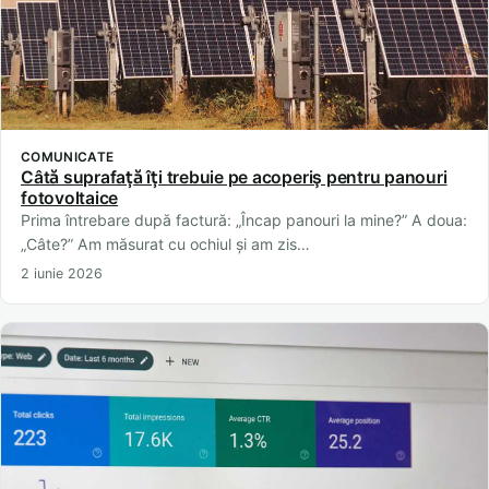
COMUNICATE
Câtă suprafață îți trebuie pe acoperiș pentru panouri
fotovoltaice
Prima întrebare după factură: „Încap panouri la mine?” A doua:
„Câte?” Am măsurat cu ochiul și am zis…
2 iunie 2026