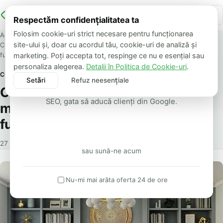
Respectăm confidențialitatea ta
OFERTĂ LIMITATĂ
Folosim cookie-uri strict necesare pentru funcționarea
Acasă
Blog
site-ului și, doar cu acordul tău, cookie-uri de analiză și
Creează un birou de vis acasă cu mobilă ergonomică și accesorii
Site de prezentare
funcționale
marketing. Poți accepta tot, respinge ce nu e esențial sau
de la 500 lei
personaliza alegerea.
Detalii în Politica de Cookie-uri
.
COMUNICATE
Setări
Refuz neesențiale
Accept toate
Creează un birou de vis acasă cu
Livrare în aceeași zi. Design modern, optimizat
SEO, gata să aducă clienți din Google.
mobilă ergonomică și accesorii
funcționale
Vreau oferta
27 noiembrie 2025
8 min citire
sau sună-ne acum
Nu-mi mai arăta oferta 24 de ore