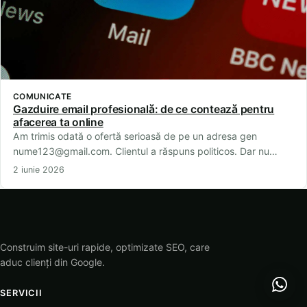
COMUNICATE
Gazduire email profesională: de ce contează pentru
afacerea ta online
Am trimis odată o ofertă serioasă de pe un adresa gen
nume123@gmail.com. Clientul a răspuns politicos. Dar nu…
2 iunie 2026
Construim site-uri rapide, optimizate SEO, care
aduc clienți din Google.
SERVICII