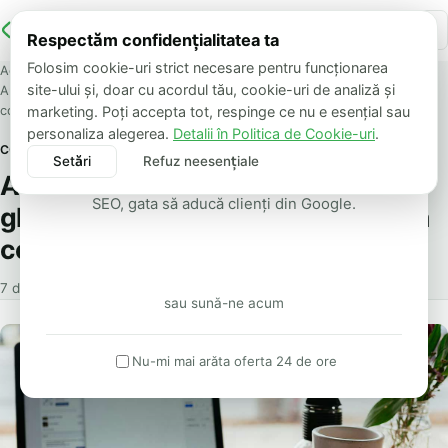
Respectăm confidențialitatea ta
OFERTĂ LIMITATĂ
Folosim cookie-uri strict necesare pentru funcționarea
Acasă
Blog
site-ului și, doar cu acordul tău, cookie-uri de analiză și
Automatic Plugin for WordPress: ghid complet pentru automatizarea
Site de prezentare
conținutului în 2025
marketing. Poți accepta tot, respinge ce nu e esențial sau
de la 500 lei
personaliza alegerea.
Detalii în Politica de Cookie-uri
.
COMUNICATE
Setări
Refuz neesențiale
Accept toate
Automatic Plugin for WordPress:
Livrare în aceeași zi. Design modern, optimizat
SEO, gata să aducă clienți din Google.
ghid complet pentru automatizarea
conținutului în 2025
Vreau oferta
7 decembrie 2025
5 min citire
sau sună-ne acum
Nu-mi mai arăta oferta 24 de ore