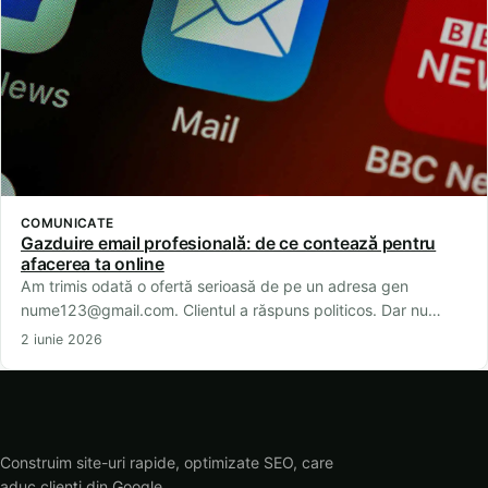
COMUNICATE
Gazduire email profesională: de ce contează pentru
afacerea ta online
Am trimis odată o ofertă serioasă de pe un adresa gen
nume123@gmail.com. Clientul a răspuns politicos. Dar nu…
2 iunie 2026
Construim site-uri rapide, optimizate SEO, care
aduc clienți din Google.