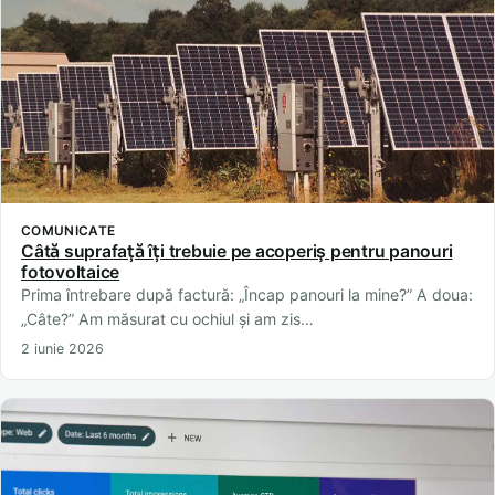
COMUNICATE
Câtă suprafață îți trebuie pe acoperiș pentru panouri
fotovoltaice
Prima întrebare după factură: „Încap panouri la mine?” A doua:
„Câte?” Am măsurat cu ochiul și am zis…
2 iunie 2026