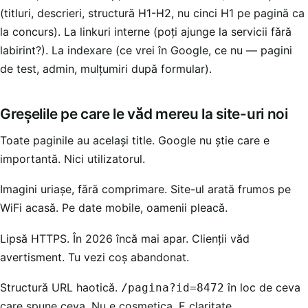
(titluri, descrieri, structură H1-H2, nu cinci H1 pe pagină ca
la concurs). La linkuri interne (poți ajunge la servicii fără
labirint?). La indexare (ce vrei în Google, ce nu — pagini
de test, admin, mulțumiri după formular).
Greșelile pe care le văd mereu la site-uri noi
Toate paginile au același title. Google nu știe care e
importantă. Nici utilizatorul.
Imagini uriașe, fără comprimare. Site-ul arată frumos pe
WiFi acasă. Pe date mobile, oamenii pleacă.
Lipsă HTTPS. În 2026 încă mai apar. Clienții văd
avertisment. Tu vezi coș abandonat.
Structură URL haotică.
în loc de ceva
/pagina?id=8472
care spune ceva. Nu e cosmetica. E claritate.