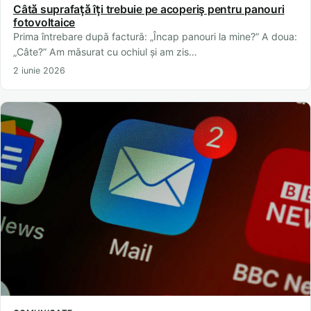
Câtă suprafață îți trebuie pe acoperiș pentru panouri
fotovoltaice
Prima întrebare după factură: „Încap panouri la mine?” A doua:
„Câte?” Am măsurat cu ochiul și am zis…
2 iunie 2026