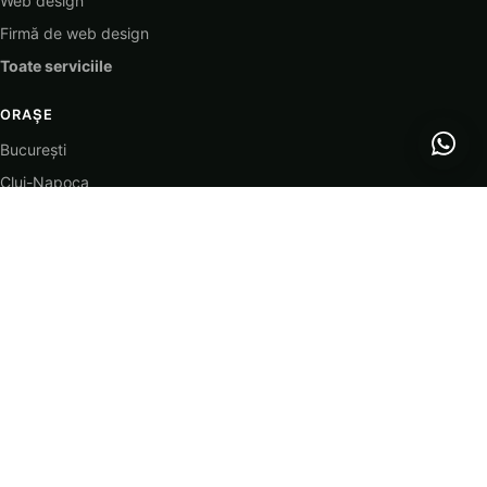
Web design
Firmă de web design
Toate serviciile
ORAȘE
București
Cluj-Napoca
Timișoara
Iași
Constanța
Craiova
Brașov
Galați
Toate orașele
CONTACT