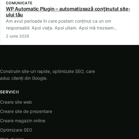
COMUNICATE
WP Automatic Plugin – automatizează conținutul site-
ului tău
Am avut perioade în care postam conținut ca un om
responsabil. Apoi viața. Apoi uitam. Apoi mă trezeam…
2 iunie 2026
Construim site-uri rapide, optimizate SEO, care
aduc clienți din Google.
SERVICII
Creare site web
Creare site de prezentare
Creare magazin online
Optimizare SEO