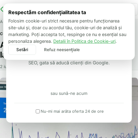
Respectăm confidențialitatea ta
OFERTĂ LIMITATĂ
Folosim cookie-uri strict necesare pentru funcționarea
Acasă
Blog
Audit SEO: primul pas înainte de a lansa un site nou
site-ului și, doar cu acordul tău, cookie-uri de analiză și
Site de prezentare
COMUNICATE
marketing. Poți accepta tot, respinge ce nu e esențial sau
de la 500 lei
personaliza alegerea.
Detalii în Politica de Cookie-uri
.
Audit SEO: primul pas înainte de a
Setări
Refuz neesențiale
Accept toate
lansa un site nou
Livrare în aceeași zi. Design modern, optimizat
SEO, gata să aducă clienți din Google.
2 iunie 2026
4 min citire
Vreau oferta
sau sună-ne acum
Nu-mi mai arăta oferta 24 de ore